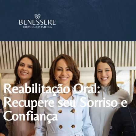
Reabilitação Oral:
Recupere seu Sorriso e
Confiança