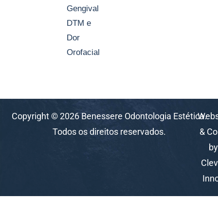
Gengival
DTM e
Dor
Orofacial
Copyright © 2026 Benessere Odontologia Estética.
Webs
Todos os direitos reservados.
& Co
by
Clev
Inn